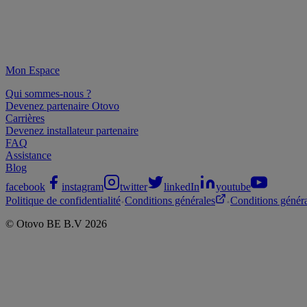
Mon Espace
Qui sommes-nous ?
Devenez partenaire Otovo
Carrières
Devenez installateur partenaire
FAQ
Assistance
Blog
facebook
instagram
twitter
linkedIn
youtube
Politique de confidentialité
Conditions générales
Conditions généra
©
Otovo BE
B.V
2026