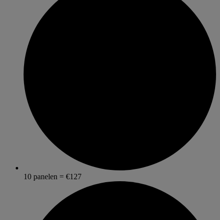
10 panelen = €127