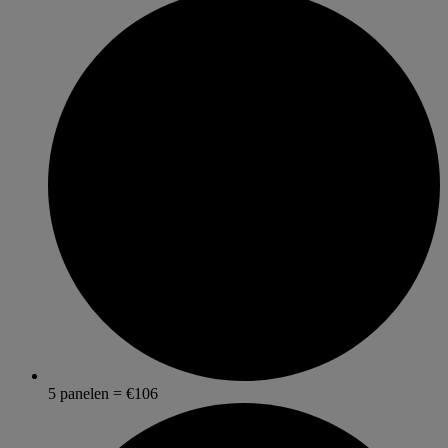
5 panelen = €106