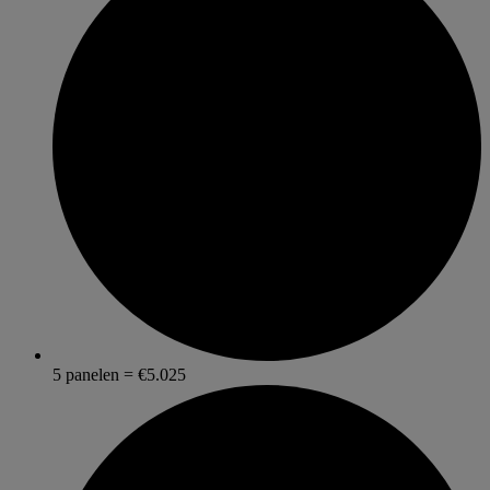
5 panelen = €5.025