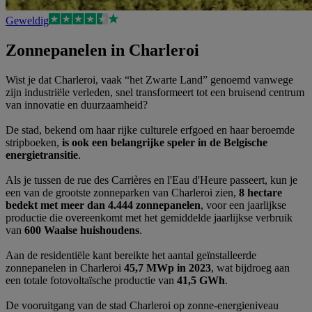
Geweldig
Zonnepanelen in Charleroi
Wist je dat Charleroi, vaak “het Zwarte Land” genoemd vanwege
zijn industriële verleden, snel transformeert tot een bruisend centrum
van innovatie en duurzaamheid?
De stad, bekend om haar rijke culturele erfgoed en haar beroemde
stripboeken,
is ook een belangrijke speler in de Belgische
energietransitie
.
Als je tussen de rue des Carrières en l'Eau d'Heure passeert, kun je
een van de grootste zonneparken van Charleroi zien,
8 hectare
bedekt met meer dan 4.444 zonnepanelen
, voor een jaarlijkse
productie die overeenkomt met het gemiddelde jaarlijkse verbruik
van
600 Waalse huishoudens
.
Aan de residentiële kant bereikte het aantal geïnstalleerde
zonnepanelen in Charleroi
45,7 MWp in 2023
, wat bijdroeg aan
een totale fotovoltaïsche productie van
41,5 GWh
.
De vooruitgang van de stad Charleroi op zonne-energieniveau