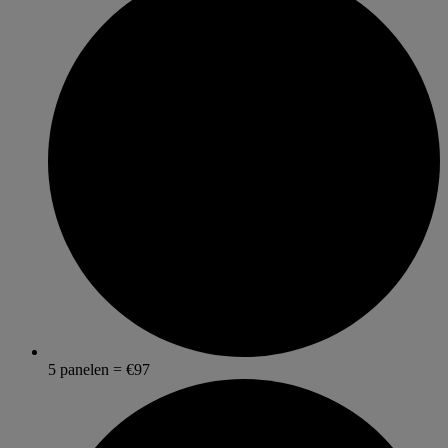
5 panelen = €97