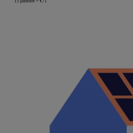
15 panelen = €71