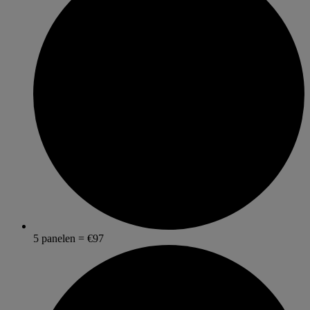
5 panelen = €97