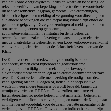
van het Zonne-energiesysteem, inclusief, waar van toepassing, de
relevante verificatie van beperkingen of restricties die voortvloeien
uit het Stadsontwikkelingsplan, gemeentelijke verordeningen,
historisch erfgoed, een melding of vergunning voor directe lijn en
alle andere beperkingen die van toepassing kunnen zijn onder de
geldende regelgeving. Deze goedkeuringen of meldingen kunnen
ook betrekking hebben op gemeentelijke bouw- en
activiteitenvergunningen, registraties bij de netbeheerder,
overeenkomsten inzake de levering en aansluiting van elektriciteit
met de plaatselijke netbeheerder en een koop-verkoopovereenkomst
van overtollige elektriciteit met de elektriciteitsleverancier van de
Klant.
De Klant verleent alle medewerking die nodig is om de
zonnecelsystemen en/of bijbehorende gedistribueerde
energieproducten tijdig aan te melden bij de bevoegde
elektriciteitsnetbeheerder en legt alle vereiste documenten ter zake
over. De Klant verleent alle medewerking die nodig is om deze
kennisgeving binnen 30 dagen of, indien in de toepasselijke
wetgeving een andere termijn is of wordt bepaald, binnen die
termijn te verrichten. EDEA en Otovo zullen, met name via hun
Installatiepartner, zo nodig helpen bij het aanvragen, beheren en
verkrijgen van de licenties en vergunningen namens de Klant, maar
zijn niet verantwoordelijk voor de daarin vervatte informatie of de
verlening ervan. EDEA en Otovo kunnen indirect betrokken zijn