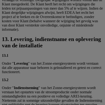
Klant meegedeeld. De Klant heeft het recht om wijzigingen die
leiden tot prijsaanpassingen van meer dan 5% af te wijzen. Indien de
Klant dergelijke wijzigingen afwijst, heeft EDEA het recht het
project af te breken en de Overeenkomst te beëindigen, zonder
kosten voor Klant (behalve wanneer de wijziging het gevolg was
van door Klant verstrekte onvolledige, onjuiste of misleidende
informatie).
13. Levering, indienstname en oplevering
van de installatie
13.1
Onder "
Levering
" van het Zonne-energiesysteem wordt verstaan
dat alle apparatuur naar behoren is geïnstalleerd en getest en correct
functioneert.
13.2
Onder "
Indienstneming
" van het Zonne-energiesysteem wordt
verstaan het opstarten van de stroomproductie onder normale
omstandigheden na een positieve en volledige AREI-keuring.
Niettemin zal in sommige uitzonderlijke gevallen de Indienstneming
niet gelijktijdig met de levering kunnen plaatsvinden ten gevolge