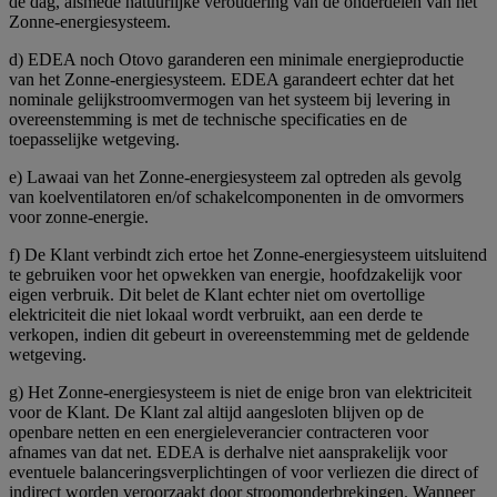
de dag, alsmede natuurlijke veroudering van de onderdelen van het
Zonne-energiesysteem.
d) EDEA noch Otovo garanderen een minimale energieproductie
van het Zonne-energiesysteem. EDEA garandeert echter dat het
nominale gelijkstroomvermogen van het systeem bij levering in
overeenstemming is met de technische specificaties en de
toepasselijke wetgeving.
e) Lawaai van het Zonne-energiesysteem zal optreden als gevolg
van koelventilatoren en/of schakelcomponenten in de omvormers
voor zonne-energie.
f) De Klant verbindt zich ertoe het Zonne-energiesysteem uitsluitend
te gebruiken voor het opwekken van energie, hoofdzakelijk voor
eigen verbruik. Dit belet de Klant echter niet om overtollige
elektriciteit die niet lokaal wordt verbruikt, aan een derde te
verkopen, indien dit gebeurt in overeenstemming met de geldende
wetgeving.
g) Het Zonne-energiesysteem is niet de enige bron van elektriciteit
voor de Klant. De Klant zal altijd aangesloten blijven op de
openbare netten en een energieleverancier contracteren voor
afnames van dat net. EDEA is derhalve niet aansprakelijk voor
eventuele balanceringsverplichtingen of voor verliezen die direct of
indirect worden veroorzaakt door stroomonderbrekingen. Wanneer