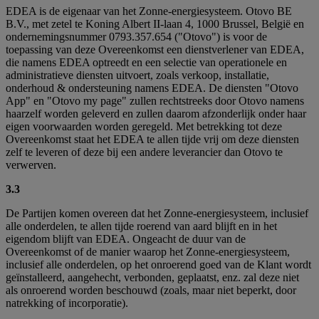
EDEA is de eigenaar van het Zonne-energiesysteem. Otovo BE
B.V., met zetel te Koning Albert II-laan 4, 1000 Brussel, België en
ondernemingsnummer 0793.357.654 ("Otovo") is voor de
toepassing van deze Overeenkomst een dienstverlener van EDEA,
die namens EDEA optreedt en een selectie van operationele en
administratieve diensten uitvoert, zoals verkoop, installatie,
onderhoud & ondersteuning namens EDEA. De diensten "Otovo
App" en "Otovo my page" zullen rechtstreeks door Otovo namens
haarzelf worden geleverd en zullen daarom afzonderlijk onder haar
eigen voorwaarden worden geregeld. Met betrekking tot deze
Overeenkomst staat het EDEA te allen tijde vrij om deze diensten
zelf te leveren of deze bij een andere leverancier dan Otovo te
verwerven.
3.3
De Partijen komen overeen dat het Zonne-energiesysteem, inclusief
alle onderdelen, te allen tijde roerend van aard blijft en in het
eigendom blijft van EDEA. Ongeacht de duur van de
Overeenkomst of de manier waarop het Zonne-energiesysteem,
inclusief alle onderdelen, op het onroerend goed van de Klant wordt
geïnstalleerd, aangehecht, verbonden, geplaatst, enz. zal deze niet
als onroerend worden beschouwd (zoals, maar niet beperkt, door
natrekking of incorporatie).