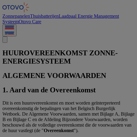
Cookies beheer paneel
Zonnepanelen
Thuisbatterijen
Laadpaal
Energie Management
Systeem
Otovo Care
HUUROVEREENKOMST ZONNE-
ENERGIESYSTEEM
ALGEMENE VOORWAARDEN
1. Aard van de Overeenkomst
Dit is een huurovereenkomst en moet worden geïnterpreteerd
overeenkomstig de bepalingen van het Belgisch Burgerlijk
Wetboek. De Algemene Voorwaarden, samen met Bijlage A, Bijlage
B en Bijlage C en de Afdeling Bijzondere Voorwaarden, worden
beschouwd als de volledige overeenkomst die de voorwaarden van
de huur vastlegt (de "
Overeenkomst
").