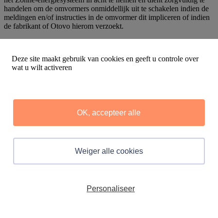
handelen om de omvormers onmiddellijk uit te schakelen indien de
meldingen en/of instructies in de omvormer dit impliceren of indien
de fabrikant of Otovo hierom verzoekt.
g) De Klant is verplicht te handelen in overeenstemming met alle
mededelingen van de plaatselijke netbeheerder, inclusief het tijdelijk
Deze site maakt gebruik van cookies en geeft u controle over
uitschakelen van het Zonne-energiesysteem indien nodig. De Klant
wat u wilt activeren
is verder verplicht berichten van de plaatselijke netbeheerder die de
goede werking van het Zonne-energiesysteem kunnen beïnvloeden,
aan EDEA of Otovo door te geven.
h) De Klant verleent Otovo en de Installatiepartner toegang tot het
onroerend goed, zodat zij de geplande onderhouds- en
OK, accepteer alle
reparatiewerkzaamheden aan het Zonne-energiesysteem kunnen
uitvoeren.
i) De Klant is verantwoordelijk voor alle schade die aan het Zonne-
Weiger alle cookies
energiesysteem of de omgeving ervan wordt veroorzaakt door
verkeerd gebruik, nalatigheid of het niet uitvoeren van noodzakelijk
onderhoud.
Personaliseer
j) EDEA is verantwoordelijk voor correctief onderhoud en reparatie
van het Zonne-energiesysteem voor zover voorzien in de
Overeenkomst. De onderhoudsdiensten kunnen worden uitbesteed
en uitgevoerd door een door EDEA gekozen derde.