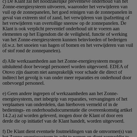
c) De Klant zal het noodzakelijke preventieve onderhoud van het
Zonne-energiesysteem uitvoeren, waaronder het verwijderen van
vuil op de zonnepanelen, het goed reinigen van de zonnepanelen in
geval van extreem stof of zand, het verwijderen van ijsafzetting of
het verwijderen van overtollige sneeuw op de zonnepanelen. De
Klant is ook verplicht preventief onderhoud uit te voeren aan
elementen op het Eigendom die de veiligheid, functie of werking
van het Zonne-energiesysteem kunnen beïnvloeden of bedreigen
(d.w.z. het snoeien van hagen of bomen en het verwijderen van vuil
of stof rond de zonnepanelen).
d) Alle werkzaamheden aan het Zonne-energiesysteem mogen
uitsluitend door bevoegd personeel worden uitgevoerd. EDEA of
Otovo zijn daarom niet aansprakelijk voor schade die direct of
indirect het gevolg is van onder meer reparaties en onderhoud door
onbevoegd personeel.
e) Geen andere ingrepen of werkzaamheden aan het Zonne-
energiesysteem, met inbegrip van reparaties, vervangingen of het
verplaatsen van onderdelen, dan hierboven vermeld of in de
bedienings- en onderhoudsdocumentatie die overeenkomstig artikel
14.2.a) zal worden geleverd, mogen door de Klant of door een
derde die op initiatief van de Klant handelt, worden uitgevoerd.
f) De Klant dient eventuele foutmeldingen van de omvormer(s) van
het Zonne-energiesysteem in acht te nemen en dient zorgvuldig te