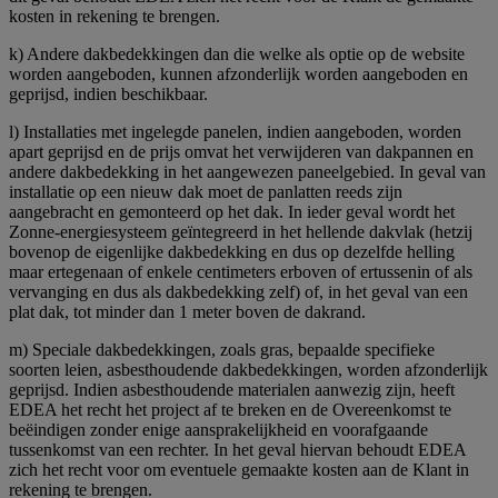
kosten in rekening te brengen.
k) Andere dakbedekkingen dan die welke als optie op de website
worden aangeboden, kunnen afzonderlijk worden aangeboden en
geprijsd, indien beschikbaar.
l) Installaties met ingelegde panelen, indien aangeboden, worden
apart geprijsd en de prijs omvat het verwijderen van dakpannen en
andere dakbedekking in het aangewezen paneelgebied. In geval van
installatie op een nieuw dak moet de panlatten reeds zijn
aangebracht en gemonteerd op het dak. In ieder geval wordt het
Zonne-energiesysteem geïntegreerd in het hellende dakvlak (hetzij
bovenop de eigenlijke dakbedekking en dus op dezelfde helling
maar ertegenaan of enkele centimeters erboven of ertussenin of als
vervanging en dus als dakbedekking zelf) of, in het geval van een
plat dak, tot minder dan 1 meter boven de dakrand.
m) Speciale dakbedekkingen, zoals gras, bepaalde specifieke
soorten leien, asbesthoudende dakbedekkingen, worden afzonderlijk
geprijsd. Indien asbesthoudende materialen aanwezig zijn, heeft
EDEA het recht het project af te breken en de Overeenkomst te
beëindigen zonder enige aansprakelijkheid en voorafgaande
tussenkomst van een rechter. In het geval hiervan behoudt EDEA
zich het recht voor om eventuele gemaakte kosten aan de Klant in
rekening te brengen.