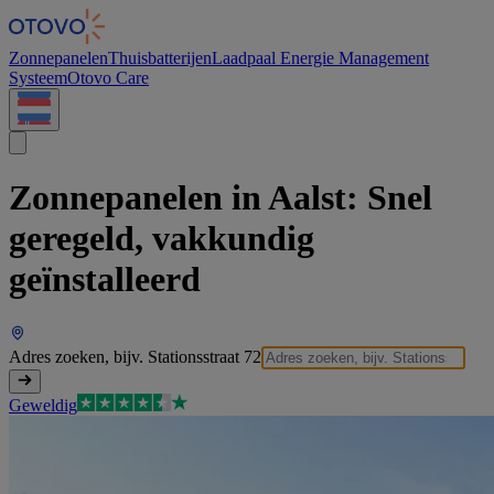
Cookies beheer paneel
Zonnepanelen
Thuisbatterijen
Laadpaal
Energie Management
Systeem
Otovo Care
Zonnepanelen in Aalst:
Snel
geregeld, vakkundig
geïnstalleerd
Adres zoeken, bijv. Stationsstraat 72
Geweldig