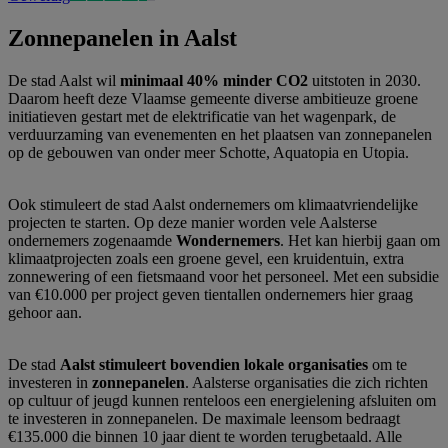
Zonnepanelen in Aalst
De stad Aalst wil
minimaal 40% minder CO2
uitstoten in 2030.
Daarom heeft deze Vlaamse gemeente diverse ambitieuze groene
initiatieven gestart met de elektrificatie van het wagenpark, de
verduurzaming van evenementen en het plaatsen van zonnepanelen
op de gebouwen van onder meer Schotte, Aquatopia en Utopia.
Ook stimuleert de stad Aalst ondernemers om klimaatvriendelijke
projecten te starten. Op deze manier worden vele Aalsterse
ondernemers zogenaamde
Wondernemers
. Het kan hierbij gaan om
klimaatprojecten zoals een groene gevel, een kruidentuin, extra
zonnewering of een fietsmaand voor het personeel. Met een subsidie
van €10.000 per project geven tientallen ondernemers hier graag
gehoor aan.
De stad
Aalst stimuleert bovendien lokale organisaties
om te
investeren in
zonnepanelen
. Aalsterse organisaties die zich richten
op cultuur of jeugd kunnen renteloos een energielening afsluiten om
te investeren in zonnepanelen. De maximale leensom bedraagt
€135.000 die binnen 10 jaar dient te worden terugbetaald. Alle