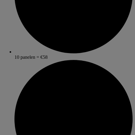
10 panelen = €58